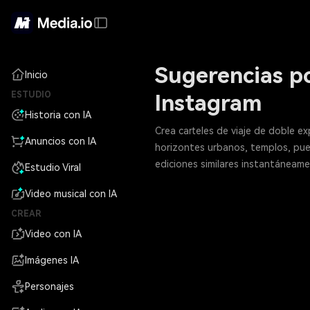
Sugerencias po
Inicio
ESTUDIO
Instagram
Historia con IA
Crea carteles de viaje de doble e
Anuncios con IA
horizontes urbanos, templos, pue
ediciones similares instantáneame
Estudio Viral
Video musical con IA
CREAR
Video con IA
Imágenes IA
Personajes