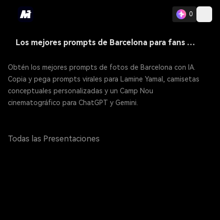
0
Los mejores prompts de Barcelona para fans (Copiar y pegar)
Obtén los mejores prompts de fotos de Barcelona con IA.
Copia y pega prompts virales para Lamine Yamal, camisetas
conceptuales personalizadas y un Camp Nou
cinematográfico para ChatGPT y Gemini.
Todas las Presentaciones