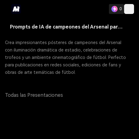
0
Prompts de IA de campeones del Arsenal para carteles virales de fútbol
Crea impresionantes pósteres de campeones del Arsenal
con iluminación dramática de estadio, celebraciones de
trofeos y un ambiente cinematográfico de fútbol. Perfecto
para publicaciones en redes sociales, ediciones de fans y
obras de arte temáticas de fútbol.
Todas las Presentaciones