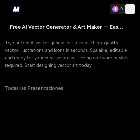
0
Free AI Vector Generator & Art Maker — Easy SVG Art Online
Try our free AI vector generator to create high-quality
vector illustrations and icons in seconds. Scalable, editable
and ready for your creative projects — no software or skills
required. Start designing vector art today!
Todas las Presentaciones