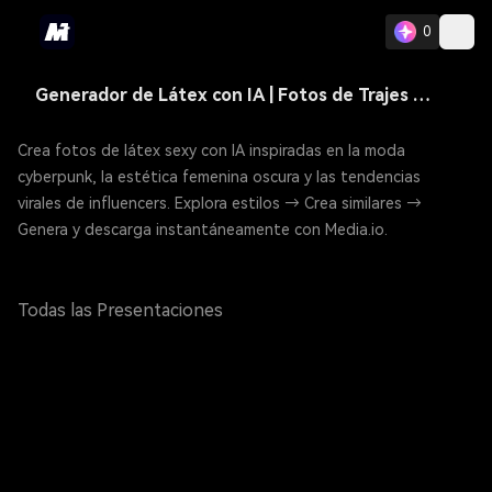
0
Generador de Látex con IA | Fotos de Trajes de Látex Sexy y Bodysuit AI
Crea fotos de látex sexy con IA inspiradas en la moda
cyberpunk, la estética femenina oscura y las tendencias
virales de influencers. Explora estilos → Crea similares →
Genera y descarga instantáneamente con Media.io.
Todas las Presentaciones