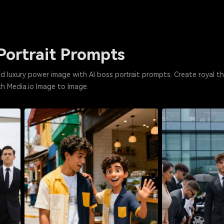
Portrait Prompts
ld luxury power image with AI boss portrait prompts. Create royal th
th Media.io Image to Image.