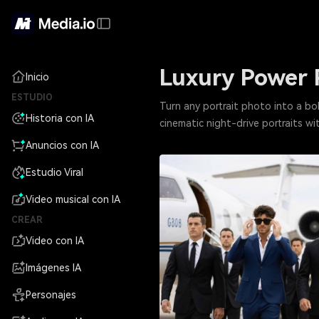
Luxury Power 
Inicio
ESTUDIO
Turn any portrait photo into a bo
Historia con IA
cinematic night-drive portraits wi
Anuncios con IA
Estudio Viral
Video musical con IA
CREAR
Video con IA
Imágenes IA
Personajes