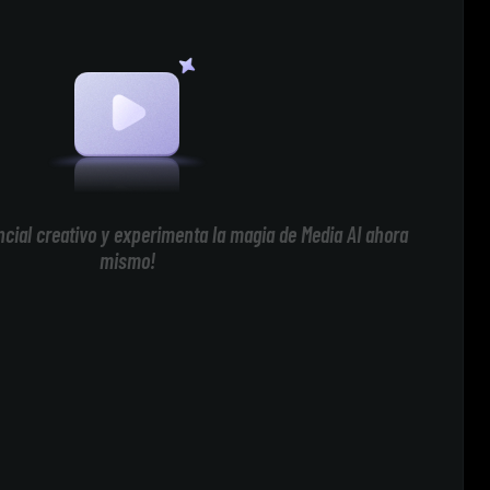
cial creativo y experimenta la magia de Media AI ahora
mismo!