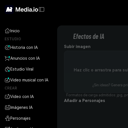
Inicio
Efectos de IA
ESTUDIO
Subir imagen
Historia con IA
Anuncios con IA
Estudio Viral
Haz clic o arrastra para su
Video musical con IA
¿Sin ideas? Genera pr
CREAR
Formatos de carga admitidos: jpg, pn
Video con IA
Añadir a Personajes
Imágenes IA
Personajes