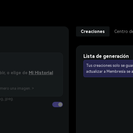
Creaciones
Centro d
Lista de generación
Tus creaciones solo se gua
actualizar a Membresía se
bir, o elige de
Mi Historial
imero una imagen. >
g, jpeg.