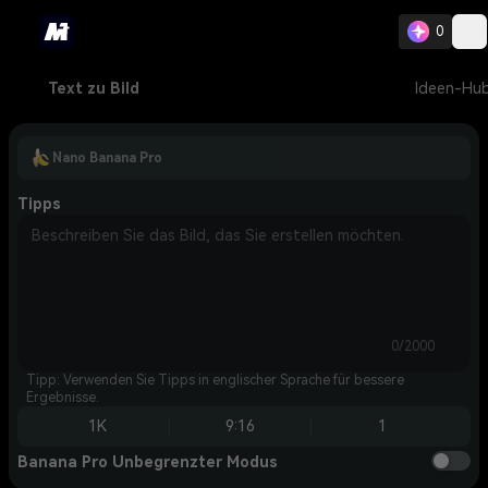
0
Text zu Bild
Ideen-Hu
Nano Banana Pro
Tipps
0/2000
Tipp: Verwenden Sie Tipps in englischer Sprache für bessere
Ergebnisse.
1K
9:16
1
Banana Pro Unbegrenzter Modus