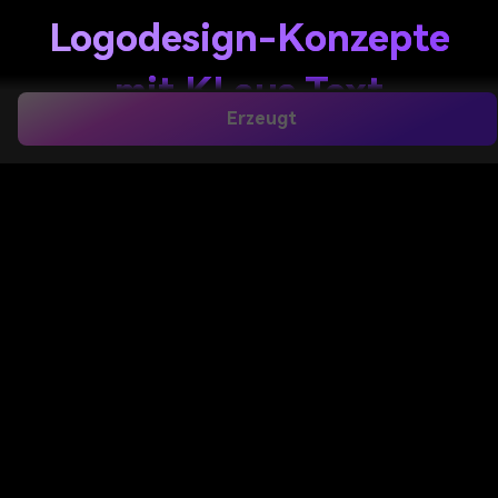
Logodesign-Konzepte
mit KI aus Text
Erzeugt
Verwandeln Sie eine einfache Idee in
poliert
Minimalistisches logo
design
Wegbeschreibung in Minuten. Verwenden Sie
den KI-Bildgenerator von Media.io
als
Minimalistischer logo maker
Und
minimalistischer Logo-Ersteller, um klare
Wortzeichen, Monogramme, geometrische Symbole
und negative Raumkonzepte zu generieren und
dann Stile, layouts und Auflösung für branding,
Verpackungen, websites und soziale Profile zu
verfeinern. Es unterstützt auch minimalistisches
Logo-Design.