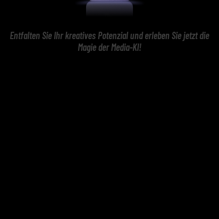
Entfalten Sie Ihr kreatives Potenzial und erleben Sie jetzt die
Magie der Media-KI!