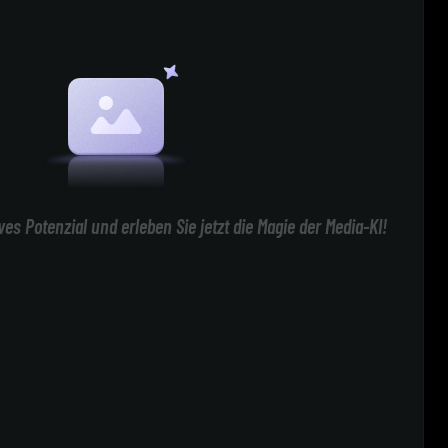
ives Potenzial und erleben Sie jetzt die Magie der Media-KI!