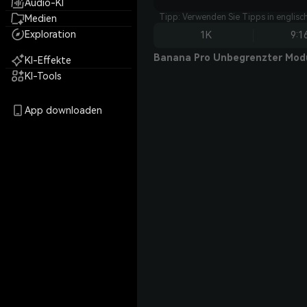
Audio-KI
Tipp: Verwenden Sie Tipps in englisc
Medien
Exploration
1K
9:1
Banana Pro Unbegrenzter Mod
KI-Effekte
KI-Tools
App downloaden