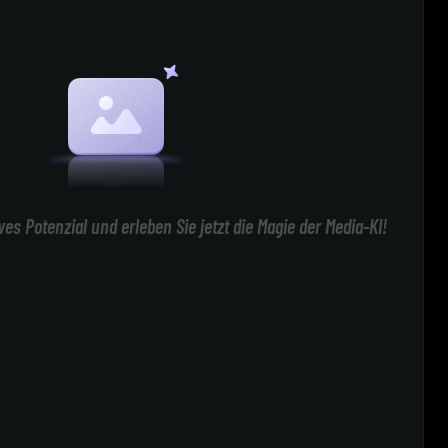
ives Potenzial und erleben Sie jetzt die Magie der Media-KI!