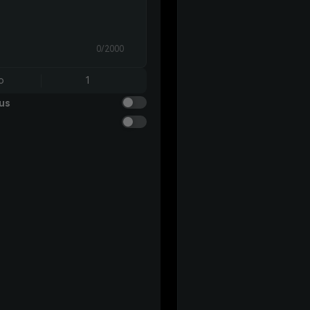
0/2000
o
1
us