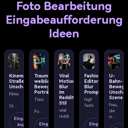
Foto Bearbeitung
Eingabeaufforderung
Ideen
Kinematische
Traumhaftes
U-
Viral
Fashion
Straßenbewegung
weibliches
Bahn-
Motion
Editorial
Unschärfe
Bewegungsunschärfe
Bewegu
Blur
Blur
Porträt
Unschär
im
Prompt
Filmisches
Szene
Reddit-
Traumhaftes
high 
Stil
Frau, 
fashion
Straßenporträt
viral 
die 
Porträt
reddit
in 
redaktionelles
eines
Eingabeaufforderung
einer 
einer 
Eingabeaufforderung
Eingabeaufforder
kopieren