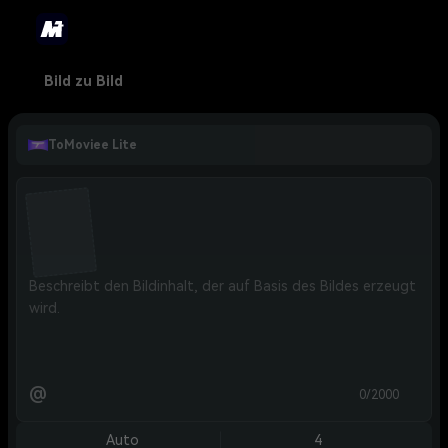
Bild zu Bild
ToMoviee Lite
@
0/2000
Auto
4