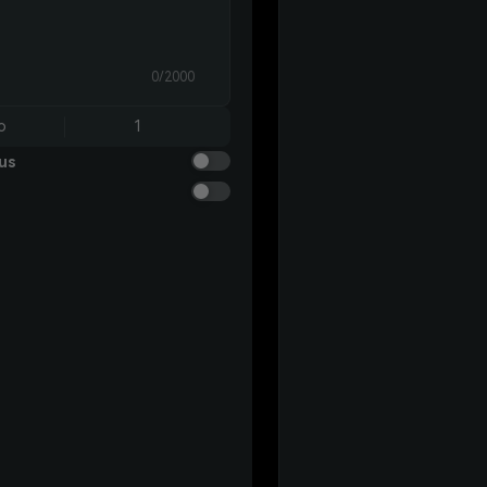
0/2000
o
1
us