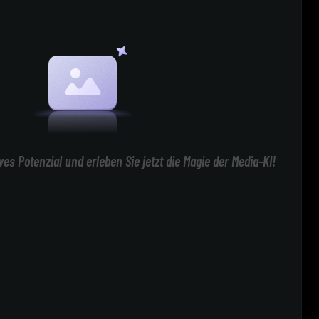
ives Potenzial und erleben Sie jetzt die Magie der Media-KI!