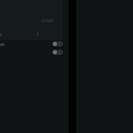
0/2000
o
1
us