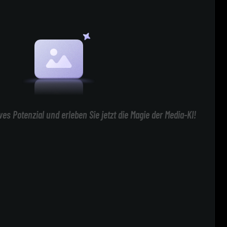
ives Potenzial und erleben Sie jetzt die Magie der Media-KI!