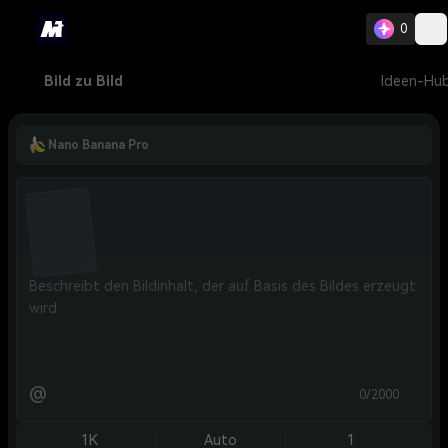
0
Bild zu Bild
Ideen-Hu
Nano Banana Pro
@
0/2000
1K
Auto
1