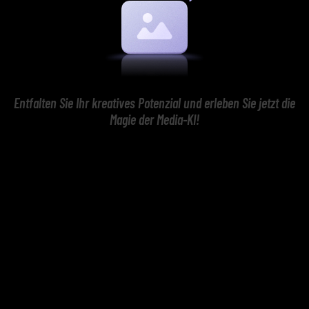
Entfalten Sie Ihr kreatives Potenzial und erleben Sie jetzt die
Magie der Media-KI!