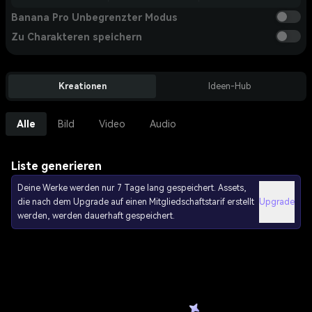
Banana Pro Unbegrenzter Modus
Zu Charakteren speichern
Kreationen
Ideen-Hub
Alle
Bild
Video
Audio
Liste generieren
Deine Werke werden nur 7 Tage lang gespeichert. Assets,
die nach dem Upgrade auf einen Mitgliedschaftstarif erstellt
Upgrade
werden, werden dauerhaft gespeichert.