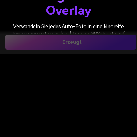
Overlay
Verwandeln Sie jedes Auto-Foto in eine kinoreife
Reiseszene mit einer leuchtenden GPS-Route auf
der Straße, futuristischer Navigations-UI,
Erzeugt
Reisestatistiken, ETA-Details und Golden-Hour-
Beleuchtung. Media.io hilft Ihnen, realistische Road-
Trip-Visuals mit einem Premium-Augmented-
Reality-Look in Sekunden zu erstellen.
Erstellen Sie Jetzt Ein Kinoreifes
Auto-Foto Mit KI
Laden Sie ein Auto-Foto hoch und generieren Sie eine
kinoreife GPS-Navigations-Reiseszene mit einem
einzigen Prompt.