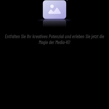
Entfalten Sie Ihr kreatives Potenzial und erleben Sie jetzt die
Magie der Media-KI!