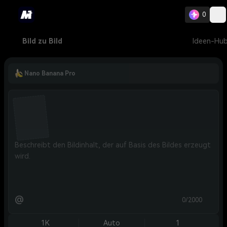
0
Bild zu Bild
Ideen-Hu
Nano Banana Pro
@
0/2000
1K
Auto
1