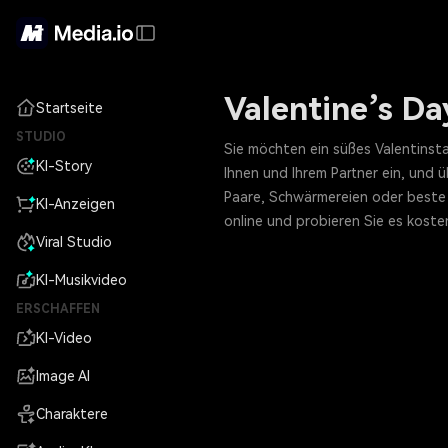
Valentine’s D
Startseite
STUDIO
Sie möchten ein süßes Valentinst
KI-Story
Ihnen und Ihrem Partner ein, und ü
Paare, Schwärmereien oder beste 
KI-Anzeigen
online und probieren Sie es kosten
Viral Studio
KI-Musikvideo
ERSCHAFFEN
KI-Video
Image AI
Charaktere