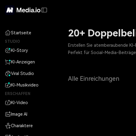
20+ Doppelbel
Startseite
STUDIO
Erstellen Sie atemberaubende KI-
KI-Story
Perfekt für Social-Media-Beiträge
KI-Anzeigen
Viral Studio
Alle Einreichungen
KI-Musikvideo
ERSCHAFFEN
KI-Video
Image AI
Charaktere