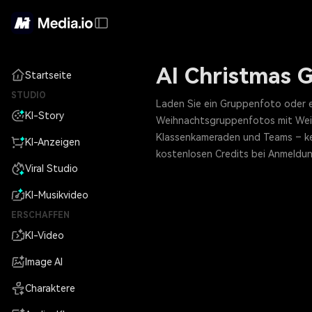
AI Christmas 
Startseite
STUDIO
Laden Sie ein Gruppenfoto oder ein
KI-Story
Weihnachtsgruppenfotos mit Weihn
Klassenkameraden und Teams – kein
KI-Anzeigen
kostenlosen Credits bei Anmeldun
Viral Studio
KI-Musikvideo
ERSCHAFFEN
KI-Video
Image AI
Charaktere