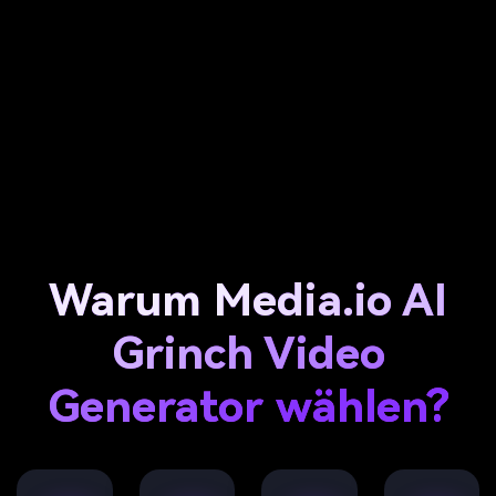
Warum Media.io AI
Grinch Video
Generator wählen?