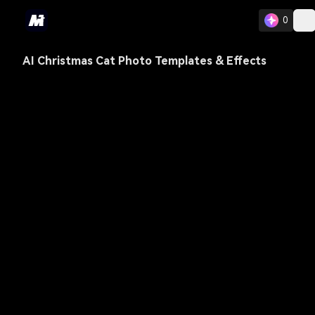
0
AI Christmas Cat Photo Templates & Effects