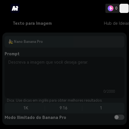
0
Texto para Imagem
Hub de Ideia
Nano Banana Pro
Prompt
0/2000
Dica: Use dicas em inglês para obter melhores resultados.
1K
9:16
1
Modo Ilimitado do Banana Pro