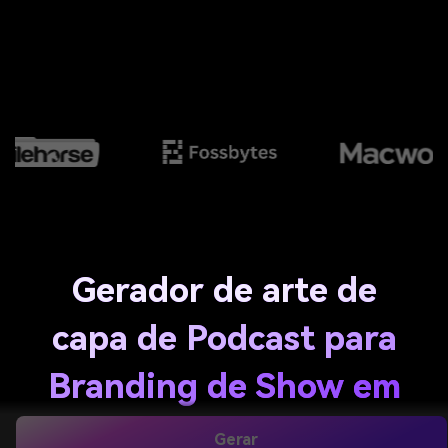
Gerador de arte de
capa de Podcast para
Branding de Show em
negrito e clicável
Gerar