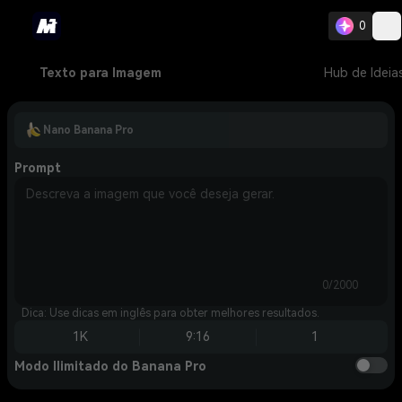
0
Texto para Imagem
Hub de Ideia
Nano Banana Pro
Prompt
0/2000
Dica: Use dicas em inglês para obter melhores resultados.
1K
9:16
1
Modo Ilimitado do Banana Pro