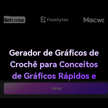
Gerador de Gráficos de
Crochê para Conceitos
de Gráficos Rápidos e
Personalizados
Gerar
Crie conceitos personalizados de gráficos de crochê
para graphgans, projetos de tapeçaria, mantas C2C e