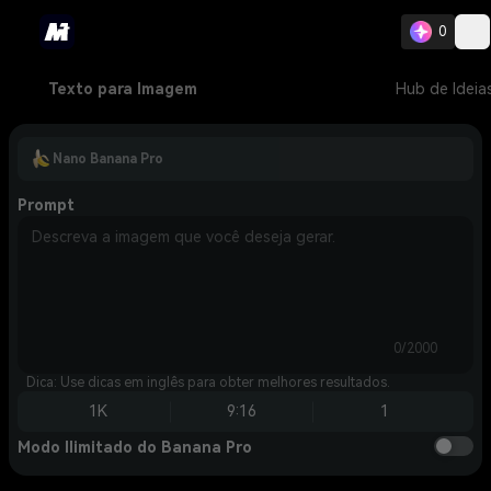
0
Texto para Imagem
Hub de Ideia
Nano Banana Pro
Prompt
0/2000
Dica: Use dicas em inglês para obter melhores resultados.
1K
9:16
1
Modo Ilimitado do Banana Pro