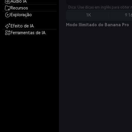
Áudio IA
Dica: Use dicas em inglês para obter 
Recursos
Exploração
1K
9:1
Modo Ilimitado do Banana Pro
Efeito de IA
Ferramentas de IA