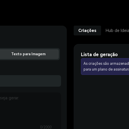
Criações
Hub de Idei
Lista de geração
Texto para Imagem
As criações são armazenad
para um plano de assinat
0/2000