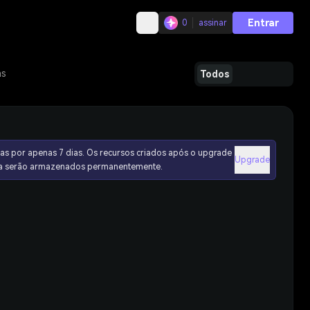
Entrar
0
assinar
as
Todos
as por apenas 7 dias. Os recursos criados após o upgrade
Upgrade
ura serão armazenados permanentemente.