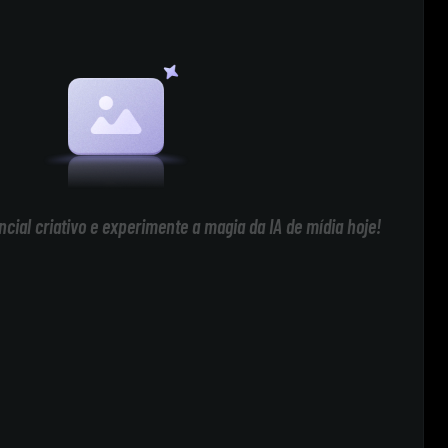
cial criativo e experimente a magia da IA de mídia hoje!