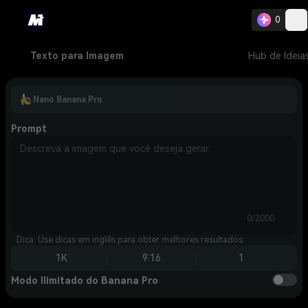
0
Texto para Imagem
Hub de Ideia
Nano Banana Pro
Prompt
0/2000
Dica: Use dicas em inglês para obter melhores resultados.
1K
9:16
1
Modo Ilimitado do Banana Pro