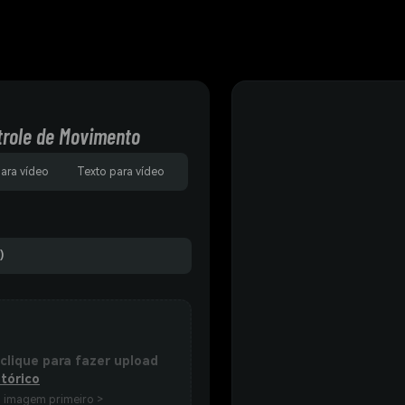
trole de Movimento
para vídeo
Texto para vídeo
)
 clique para fazer upload
tórico
a imagem primeiro >