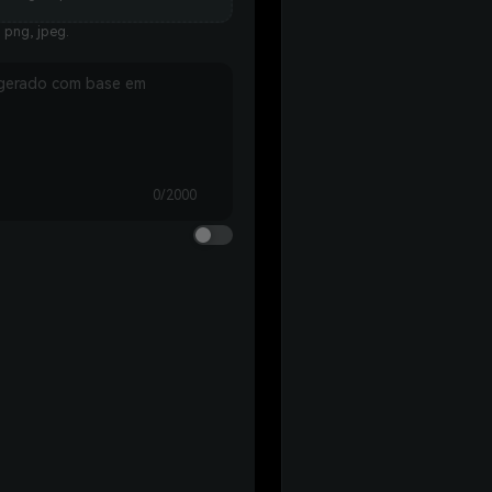
 png, jpeg.
0/2000