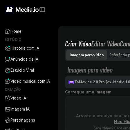
Home
ESTÚDIO
Criar Vídeo
Editar Vídeo
Con
História com IA
Imagem para vídeo
Referência 
Anúncios de IA
Imagem para vídeo
Estúdio Viral
Vídeo musical com IA
ToMoviee 2.0 Pro (ex-Media 1.0
CRIAÇÃO
Carregue uma imagem
Vídeo IA
Imagem IA
Arraste o arquivo aqui ou
Personagens
Meu His
Sem ideias? Gere um