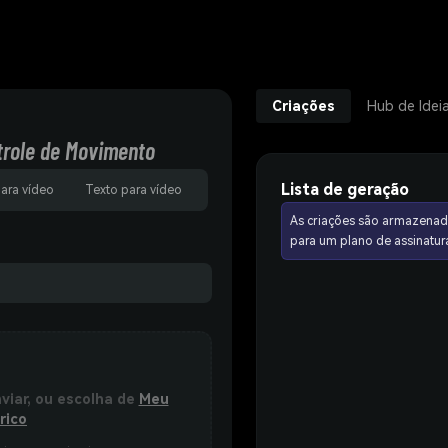
Criações
Hub de Idei
trole de Movimento
Lista de geração
para vídeo
Texto para vídeo
As criações são armazenad
para um plano de assinat
nviar, ou escolha de
Meu
rico