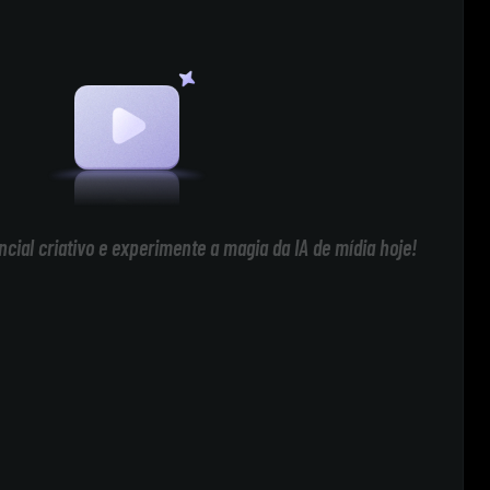
cial criativo e experimente a magia da IA de mídia hoje!