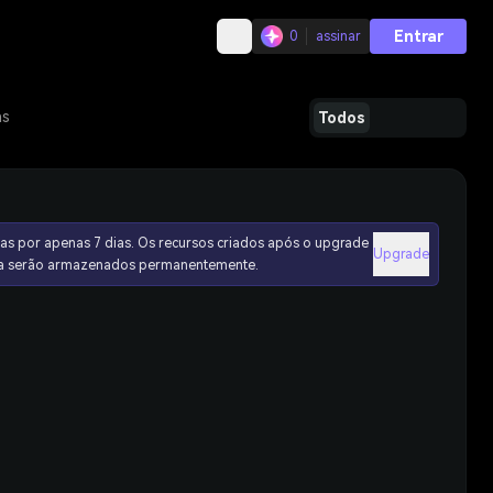
Entrar
0
assinar
as
Todos
as por apenas 7 dias. Os recursos criados após o upgrade
Upgrade
ura serão armazenados permanentemente.