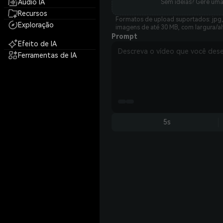
Áudio IA
Sem ideias? Gere um
Recursos
Formatos de upload suportados: jpg, 
Exploração
imagens de até 30 MB, com largura/al
Prompt
Efeito de IA
Ferramentas de IA
5s