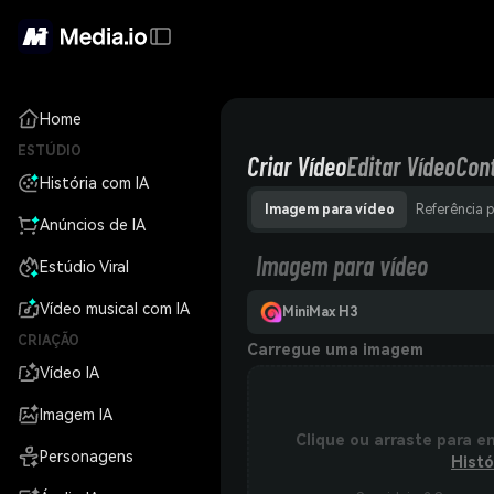
Home
ESTÚDIO
Criar Vídeo
Editar Vídeo
Con
História com IA
Imagem para vídeo
Referência 
Anúncios de IA
Imagem para vídeo
Estúdio Viral
Vídeo musical com IA
MiniMax H3
CRIAÇÃO
Carregue uma imagem
Vídeo IA
Imagem IA
Clique ou arraste para e
Personagens
Histó