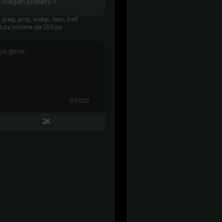
a imagem primeiro >
jpeg, png, webp, heic, heif,
tura mínima de 256 px.
0/5000
2K