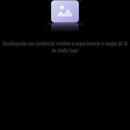
Desbloqueie seu potencial criativo e experimente a magia da IA
de mídia hoje!