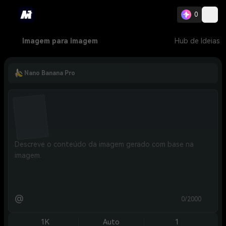
0
Imagem para imagem
Hub de Ideias
Nano Banana Pro
@
0/2000
1K
Auto
1