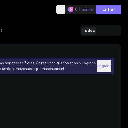
Entrar
0
assinar
as
Todos
as por apenas 7 dias. Os recursos criados após o upgrade
Upgrade
ura serão armazenados permanentemente.