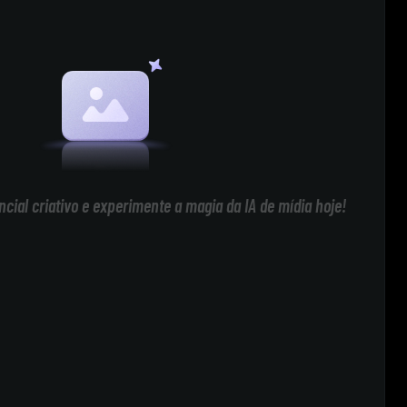
cial criativo e experimente a magia da IA de mídia hoje!