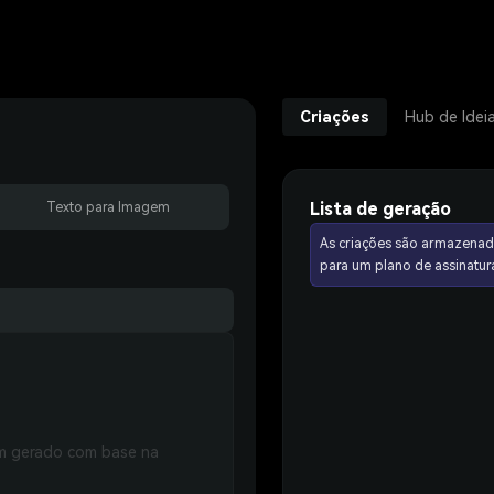
Criações
Hub de Idei
Lista de geração
Texto para Imagem
As criações são armazenad
para um plano de assinat