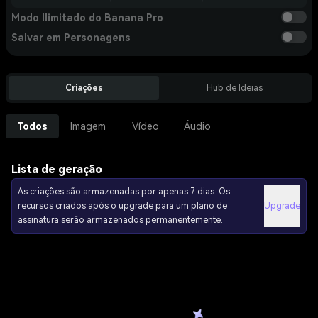
Modo Ilimitado do Banana Pro
Salvar em Personagens
Criações
Hub de Ideias
Todos
Imagem
Vídeo
Áudio
Lista de geração
As criações são armazenadas por apenas 7 dias. Os
recursos criados após o upgrade para um plano de
Upgrade
assinatura serão armazenados permanentemente.