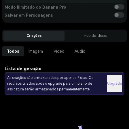
Modo Ilimitado do Banana Pro
Salvar em Personagens
Criações
Hub de Ideias
Todos
Imagem
Vídeo
Áudio
Lista de geração
As criações são armazenadas por apenas 7 dias. Os
recursos criados após o upgrade para um plano de
Upgrade
assinatura serão armazenados permanentemente.