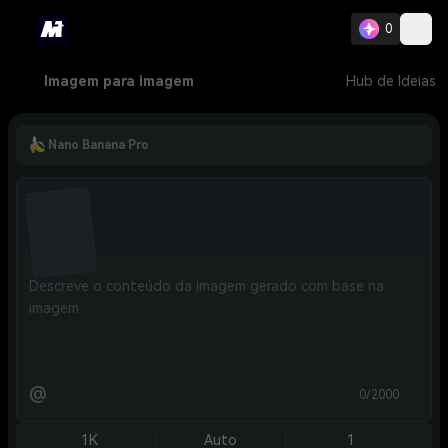
0
Imagem para imagem
Hub de Ideias
Nano Banana Pro
@
0/2000
1K
Auto
1