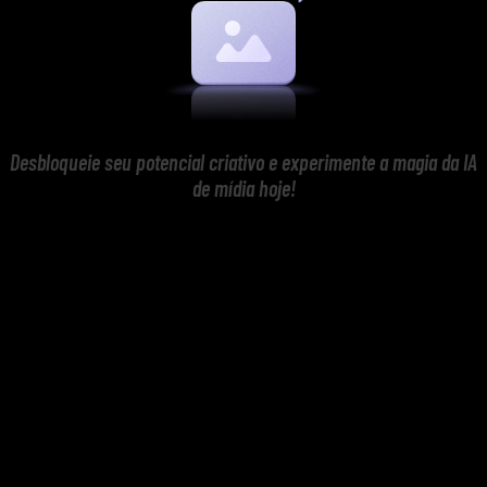
Desbloqueie seu potencial criativo e experimente a magia da IA
de mídia hoje!