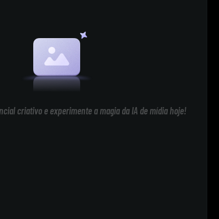
cial criativo e experimente a magia da IA de mídia hoje!