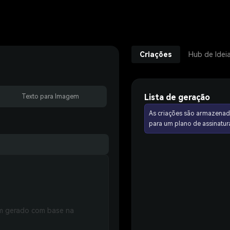
Criações
Hub de Idei
Lista de geração
Texto para Imagem
As criações são armazenad
para um plano de assinat