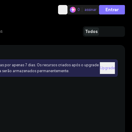
Entrar
0
assinar
as
Todos
as por apenas 7 dias. Os recursos criados após o upgrade
Upgrade
ura serão armazenados permanentemente.