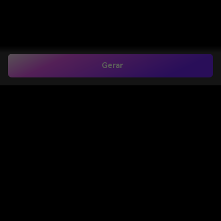
Gerar
AI Saree Try On:
Vista Elegantes
Sarees Indianos
Instantaneamente
Online