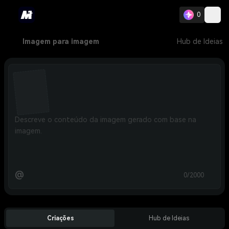
0
Imagem para imagem
Hub de Ideias
@
0/2000
Criações
Hub de Ideias