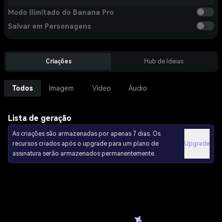
Modo Ilimitado do Banana Pro
Salvar em Personagens
Criações
Hub de Ideias
Todos
Imagem
Vídeo
Áudio
Lista de geração
As criações são armazenadas por apenas 7 dias. Os
recursos criados após o upgrade para um plano de
Upgrade
assinatura serão armazenados permanentemente.