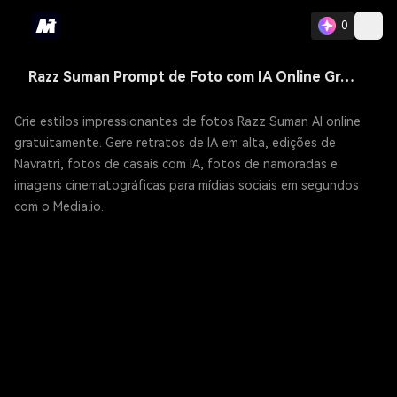
0
Razz Suman Prompt de Foto com IA Online Grátis | Crie Fotos com IA Populares 2026
Crie estilos impressionantes de fotos Razz Suman AI online
gratuitamente. Gere retratos de IA em alta, edições de
Navratri, fotos de casais com IA, fotos de namoradas e
imagens cinematográficas para mídias sociais em segundos
com o Media.io.