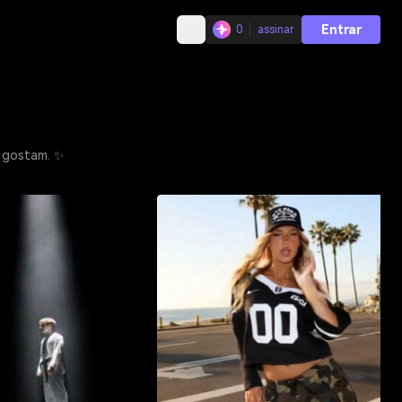
Entrar
0
assinar
s gostam. ✨