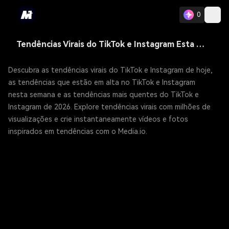
0
Tendências Virais do TikTok e Instagram Esta Semana (2026) | Tendências no TikTok e Instagram Hoje & Gerador de Tendências com IA
Descubra as tendências virais do TikTok e Instagram de hoje,
as tendências que estão em alta no TikTok e Instagram
nesta semana e as tendências mais quentes do TikTok e
Instagram de 2026. Explore tendências virais com milhões de
visualizações e crie instantaneamente vídeos e fotos
inspirados em tendências com o Media.io.