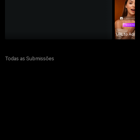
URL to Ads
Todas as Submissões