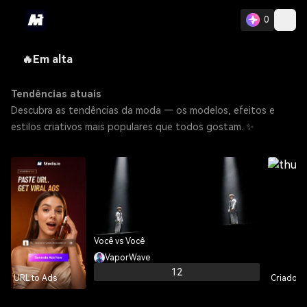
0
🔥Em alta
Tendências atuais
Descubra as tendências da moda — os modelos, efeitos e
estilos criativos mais populares que todos gostam. ✨
Você vs Você
VaporWave
12
URL to Ads