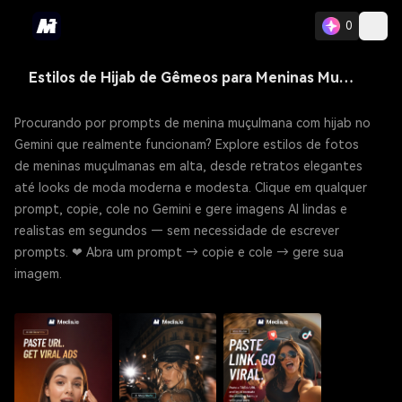
0
Estilos de Hijab de Gêmeos para Meninas Muçulmanas (Copiar e Colar)
Procurando por prompts de menina muçulmana com hijab no
Gemini que realmente funcionam? Explore estilos de fotos
de meninas muçulmanas em alta, desde retratos elegantes
até looks de moda moderna e modesta. Clique em qualquer
prompt, copie, cole no Gemini e gere imagens AI lindas e
realistas em segundos — sem necessidade de escrever
prompts. ❤ Abra um prompt → copie e cole → gere sua
imagem.