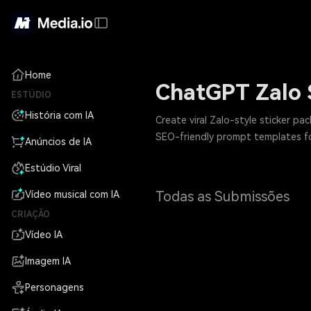
```html
Home
ChatGPT Zalo 
ESTÚDIO
História com IA
Create viral Zalo-style sticker p
SEO-friendly prompt templates for 
Anúncios de IA
Estúdio Viral
Todas as Submissões
Vídeo musical com IA
CRIAÇÃO
Vídeo IA
Imagem IA
Personagens