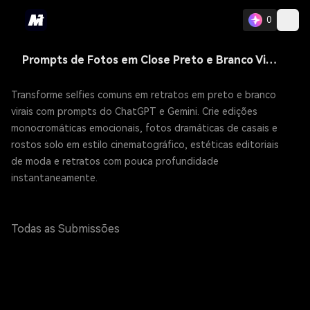
0
Prompts de Fotos em Close Preto e Branco Viral do ChatGPT
Transforme selfies comuns em retratos em preto e branco
virais com prompts do ChatGPT e Gemini. Crie edições
monocromáticas emocionais, fotos dramáticas de casais e
rostos solo em estilo cinematográfico, estéticas editoriais
de moda e retratos com pouca profundidade
instantaneamente.
Todas as Submissões