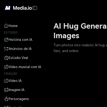
AI Hug Genera
Home
ESTÚDIO
Images
História com IA
Turn photos into realistic AI hug
Anúncios de IA
fast, and online.
Estúdio Viral
Vídeo musical com IA
CRIAÇÃO
Vídeo IA
Imagem IA
Personagens