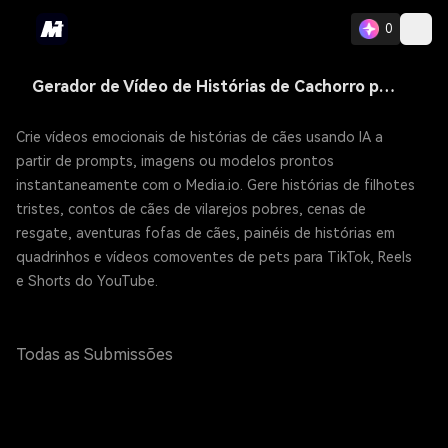
0
Gerador de Vídeo de Histórias de Cachorro por IA para Histórias Tristes e Fofas de Cachorros
Crie vídeos emocionais de histórias de cães usando IA a
partir de prompts, imagens ou modelos prontos
instantaneamente com o Media.io. Gere histórias de filhotes
tristes, contos de cães de vilarejos pobres, cenas de
resgate, aventuras fofas de cães, painéis de histórias em
quadrinhos e vídeos comoventes de pets para TikTok, Reels
e Shorts do YouTube.
Todas as Submissões