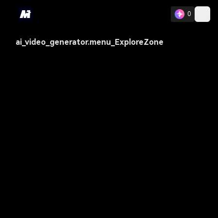
0
ai_video_generator.menu_ExploreZone