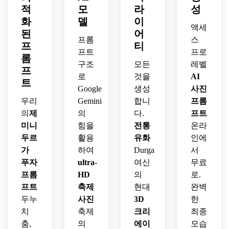
적
모
라
성
화
델
이
액세
된
어
프롬
스
프
티
프트
프로
롬
구조
모든
레벨
프
로
것을
AI
트
Google
생성
사진
우리
Gemini
합니
프롬
의
제
의
다.
프트
미니
힘을
전통
온라
두르
활용
유화
인에
가
하여
Durga
서
푸자
ultra-
여신
무료
프롬
HD
의
로.
프트
축제
현대
완벽
두누
사진
3D
한
치
축제
크리
최종
춤,
의
에이
모습