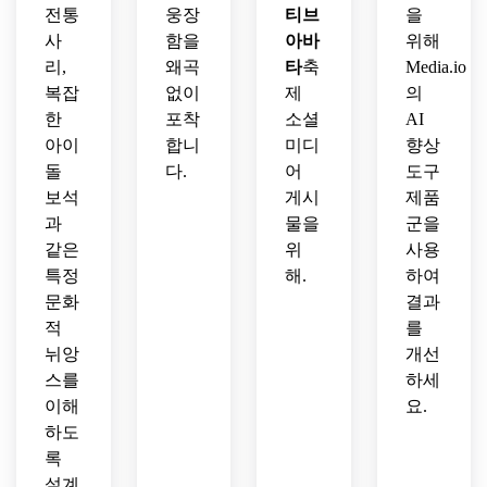
전통
웅장
티브
을
사
함을
아바
위해
리,
왜곡
타
축
Media.io
복잡
없이
제
의
한
포착
소셜
AI
아이
합니
미디
향상
돌
다.
어
도구
보석
게시
제품
과
물을
군을
같은
위
사용
특정
해.
하여
문화
결과
적
를
뉘앙
개선
스를
하세
이해
요.
하도
록
설계