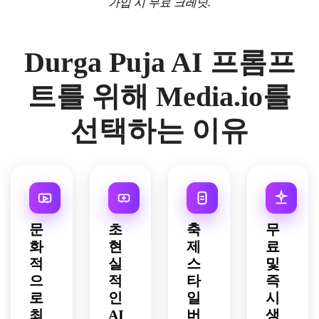
가입 시 무료 크레딧.
Durga Puja AI 프롬프
트를 위해 Media.io를
선택하는 이유
문
초
축
무
화
현
제
료
적
실
스
및
으
적
타
즉
로
인
일
시
최
AI
버
생