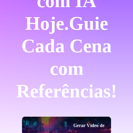
com IA
Hoje.
Guie
Cada Cena
com
Referências!
Gerar Vídeo de