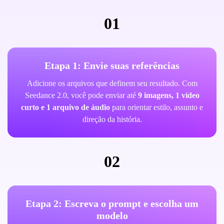
01
Etapa 1: Envie suas referências
Adicione os arquivos que definem seu resultado. Com
Seedance 2.0, você pode enviar até
9 imagens, 1 vídeo
curto e 1 arquivo de áudio
para orientar estilo, assunto e
direção da história.
02
Etapa 2: Escreva o prompt e escolha um
modelo