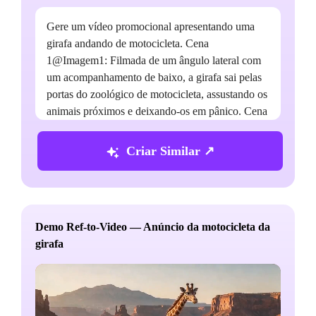
Gere um vídeo promocional apresentando uma
girafa andando de motocicleta. Cena
1@Imagem1: Filmada de um ângulo lateral com
um acompanhamento de baixo, a girafa sai pelas
portas do zoológico de motocicleta, assustando os
animais próximos e deixando-os em pânico. Cena
2@Imagem2: A girafa circula de motocicleta em
um terreno arenoso. A câmera começa com um
Criar Similar ↗
close dos pneus da motocicleta, depois muda para
uma perspectiva de cima, capturando a girafa
fazendo manobras circulares e levantando nuvens
de poeira no ar. Cena 3@Imagem3: Contra o
Demo Ref-to-Video — Anúncio da motocicleta da
cenário de uma rodovia estilo "Western", a
D
girafa
câmera acompanha a girafa enquanto ela lança
sua motocicleta no ar. Filmado de um ângulo
lateral, aparece um slogan promocional atrás do
personagem; à medida que a girafa passa
rapidamente, o slogan fica parcialmente