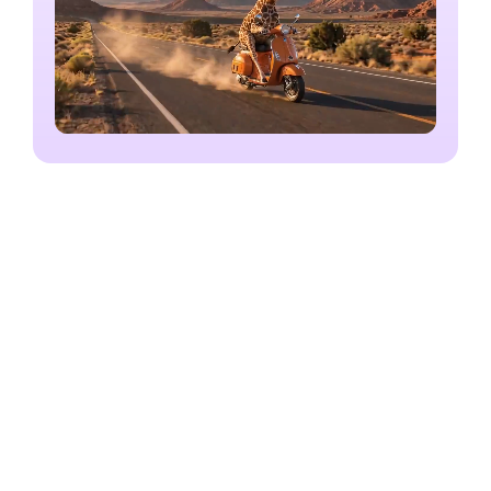
encoberto, lendo: "Aposte na 'Girafa'—Viva a
vida na linha rápida." Por fim, a motocicleta
aterrissa e passa rugindo, deixando um rastro de
poeira e fumaça.