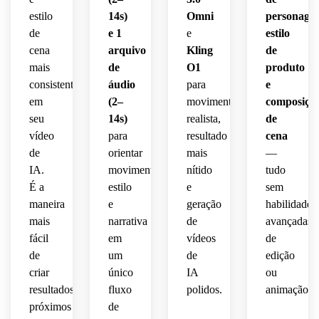
estilo
14s)
Omni
personagen
de
e 1
e
estilo
cena
arquivo
Kling
de
mais
de
O1
produto
consistentes
áudio
para
e
em
(2–
movimento
composiçã
seu
14s)
realista,
de
vídeo
para
resultado
cena
de
orientar
mais
—
IA.
movimento,
nítido
tudo
É a
estilo
e
sem
maneira
e
geração
habilidades
mais
narrativa
de
avançadas
fácil
em
vídeos
de
de
um
de
edição
criar
único
IA
ou
resultados
fluxo
polidos.
animação.
próximos
de