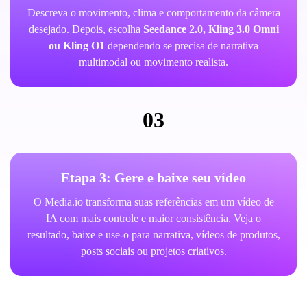
Descreva o movimento, clima e comportamento da câmera
desejado. Depois, escolha
Seedance 2.0, Kling 3.0 Omni
ou Kling O1
dependendo se precisa de narrativa
multimodal ou movimento realista.
03
Etapa 3: Gere e baixe seu vídeo
O Media.io transforma suas referências em um vídeo de
IA com mais controle e maior consistência. Veja o
resultado, baixe e use-o para narrativa, vídeos de produtos,
posts sociais ou projetos criativos.