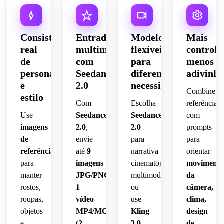
Consistência
Entradas
Modelos
Mais
real
multimodais
flexíveis
controle
de
com
para
menos
personagem
Seedance
diferentes
adivinh
e
2.0
necessidades
Combine
estilo
Com
Escolha
referências
Use
Seedance
Seedance
com
imagens
2.0
,
2.0
prompts
de
envie
para
para
referência
até
9
narrativa
orientar
para
imagens
cinematográfica
movimento
manter
JPG/PNG,
multimodal
da
rostos,
1
ou
câmera,
roupas,
vídeo
use
clima,
objetos
MP4/MOV
Kling
design
e
(2–
3.0
de